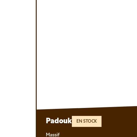
Padouk
EN STOCK
Massif